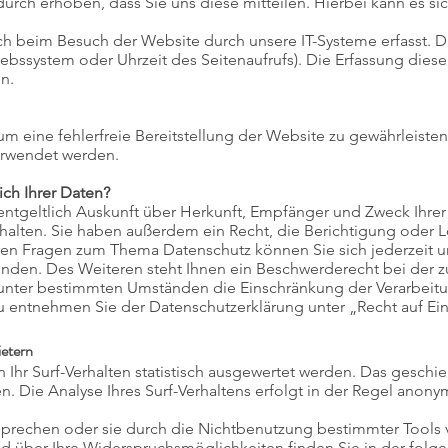
rch erhoben, dass Sie uns diese mitteilen. Hierbei kann es sic
 beim Besuch der Website durch unsere IT-Systeme erfasst. Da
riebssystem oder Uhrzeit des Seitenaufrufs). Die Erfassung dies
n.
 um eine fehlerfreie Bereitstellung der Website zu gewährleist
verwendet werden.
ch Ihrer Daten?
entgeltlich Auskunft über Herkunft, Empfänger und Zweck Ihre
lten. Sie haben außerdem ein Recht, die Berichtigung oder 
eren Fragen zum Thema Datenschutz können Sie sich jederzeit 
den. Des Weiteren steht Ihnen ein Beschwerderecht bei der z
unter bestimmten Umständen die Einschränkung der Verarbeit
zu entnehmen Sie der Datenschutzerklärung unter „Recht auf Ei
ietern
Ihr Surf-Verhalten statistisch ausgewertet werden. Das geschie
ie Analyse Ihres Surf-Verhaltens erfolgt in der Regel anonym;
prechen oder sie durch die Nichtbenutzung bestimmter Tools ve
nd über Ihre Widerspruchsmöglichkeiten finden Sie in der folg