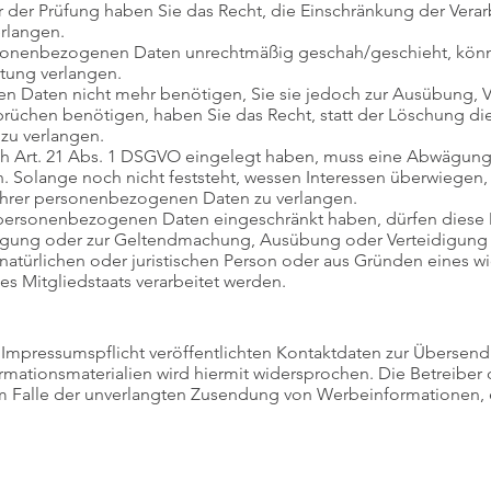
r der Prüfung haben Sie das Recht, die Einschränkung der Verar
rlangen.
rsonenbezogenen Daten unrechtmäßig geschah/geschieht, könne
tung verlangen.
 Daten nicht mehr benötigen, Sie sie jedoch zur Ausübung, 
chen benötigen, haben Sie das Recht, statt der Löschung die
zu verlangen.
h Art. 21 Abs. 1 DSGVO eingelegt haben, muss eine Abwägung
Solange noch nicht feststeht, wessen Interessen überwiegen, 
Ihrer personenbezogenen Daten zu verlangen.
 personenbezogenen Daten eingeschränkt haben, dürfen diese 
illigung oder zur Geltendmachung, Ausübung oder Verteidigun
natürlichen oder juristischen Person oder aus Gründen eines wi
s Mitgliedstaats verarbeitet werden.
mpressumspflicht veröffentlichten Kontaktdaten zur Übersend
ationsmaterialien wird hiermit widersprochen. Die Betreiber d
 im Falle der unverlangten Zusendung von Werbeinformationen, 