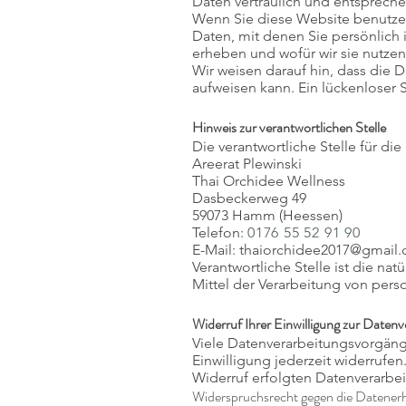
Daten vertraulich und entspreche
Wenn Sie diese Website benutz
Daten, mit denen Sie persönlich 
erheben und wofür wir sie nutzen
Wir weisen darauf hin, dass die 
aufweisen kann. Ein lückenloser S
Hinweis zur verantwortlichen Stelle
Die verantwortliche Stelle für di
Areerat Plewinski
Thai Orchidee Wellness
Dasbeckerweg 49
59073 Hamm (Heessen)
Telefon:
0176 55 52 91 90
E-Mail:
thaiorchidee2017@gmail
Verantwortliche Stelle ist die na
Mittel der Verarbeitung von per
Widerruf Ihrer Einwilligung zur Datenv
Viele Datenverarbeitungsvorgänge
Einwilligung jederzeit widerrufen
Widerruf erfolgten Datenverarbei
Widerspruchsrecht gegen die Datener