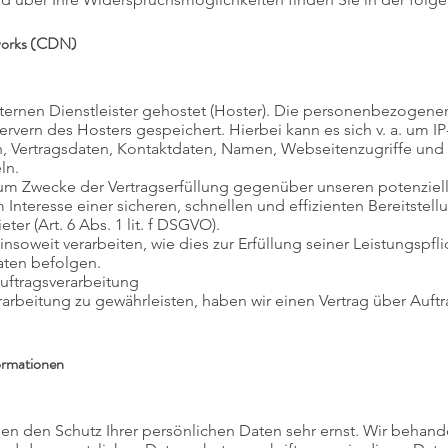
tworks (CDN)
ternen Dienstleister gehostet (Hoster). Die personenbezogenen
ervern des Hosters gespeichert. Hierbei kann es sich v. a. um I
Vertragsdaten, Kontaktdaten, Namen, Webseitenzugriffe und s
ln.
 zum Zwecke der Vertragserfüllung gegenüber unseren potenzi
im Interesse einer sicheren, schnellen und effizienten Bereitst
er (Art. 6 Abs. 1 lit. f DSGVO).
insoweit verarbeiten, wie dies zur Erfüllung seiner Leistungspfli
aten befolgen.
uftragsverarbeitung
rbeitung zu gewährleisten, haben wir einen Vertrag über Auft
formationen
men den Schutz Ihrer persönlichen Daten sehr ernst. Wir beha