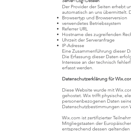
Server-Log-Dateien
Der Provider der Seiten erhebt u
automatisch an uns übermittelt. D
Browsertyp und Browserversion
verwendetes Betriebssystem
Referrer URL
Hostname des zugreifenden Rec
Uhrzeit der Serveranfrage
IP-Adresse
Eine Zusammenführung dieser Da
Die Erfassung dieser Daten erfolg
Interesse an der technisch fehle
erfasst werden.
Datenschutzerklärung für Wix.c
Diese Website wurde mit Wix.com L
gehostet. Wix trifft physische, 
personenbezogenen Daten seiner 
Datenschutzbestimmungen von W
Wix.com ist zertifizierter Teilne
Mitgliegstaaten der Europäisch
entsprechend dessen geltenden P