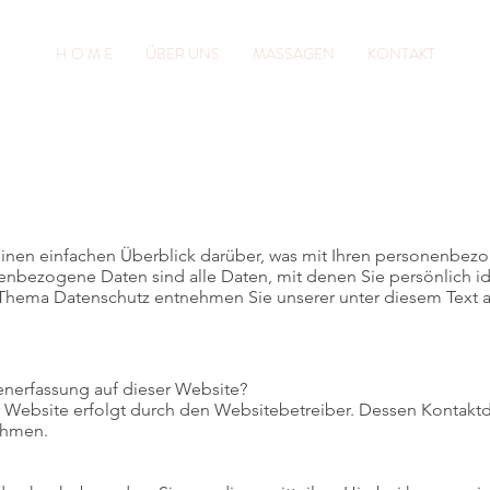
H O M E
ÜBER UNS
MASSAGEN
KONTAKT
nen einfachen Überblick darüber, was mit Ihren personenbezo
nbezogene Daten sind alle Daten, mit denen Sie persönlich id
 Thema Datenschutz entnehmen Sie unserer unter diesem Text 
tenerfassung auf dieser Website?
r Website erfolgt durch den Websitebetreiber. Dessen Kontak
ehmen.