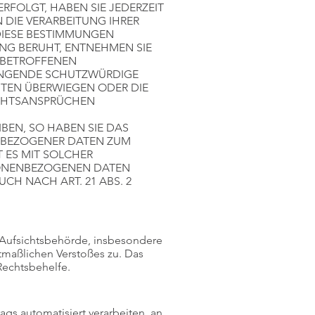
ERFOLGT, HABEN SIE JEDERZEIT
 DIE VERARBEITUNG IHRER
DIESE BESTIMMUNGEN
UNG BERUHT, ENTNEHMEN SIE
 BETROFFENEN
WINGENDE SCHUTZWÜRDIGE
EITEN ÜBERWIEGEN ODER DIE
ECHTSANSPRÜCHEN
BEN, SO HABEN SIE DAS
ENBEZOGENER DATEN ZUM
T ES MIT SOLCHER
RSONENBEZOGENEN DATEN
H NACH ART. 21 ABS. 2
 Aufsichtsbehörde, insbesondere
utmaßlichen Verstoßes zu. Das
Rechtsbehelfe.
rags automatisiert verarbeiten, an