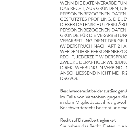
WENN DIE DATENVERARBEITUNG 
DAS RECHT, AUS GRÜNDEN, DIE
PERSONENBEZOGENEN DATEN W
GESTÜTZTES PROFILING. DIE 
DIESER DATENSCHUTZERKLÄRU
PERSONENBEZOGENEN DATEN N
GRÜNDE FÜR DIE VERARBEITUN
VERARBEITUNG DIENT DER G
(WIDERSPRUCH NACH ART. 21 AB
WERDEN IHRE PERSONENBEZOGE
RECHT, JEDERZEIT WIDERSPRU
ZWECKE DERARTIGER WERBUNG 
DIREKTWERBUNG IN VERBINDU
ANSCHLIESSEND NICHT MEHR Z
DSGVO).
Beschwerderecht bei der zuständigen 
Im Falle von Verstößen gegen di
in dem Mitgliedstaat ihres gewöh
Beschwerderecht besteht unbesch
Recht auf Datenübertragbarkeit
Sie haben das Recht, Daten, die w