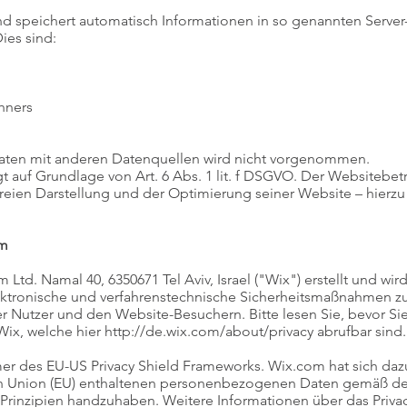
nd speichert automatisch Informationen in so genannten Server
ies sind:
hners
ten mit anderen Datenquellen wird nicht vorgenommen.
t auf Grundlage von Art. 6 Abs. 1 lit. f DSGVO. Der Websitebetr
rfreien Darstellung und der Optimierung seiner Website – hierz
om
td. Namal 40, 6350671 Tel Aviv, Israel ("Wix") erstellt und wir
elektronische und verfahrenstechnische Sicherheitsmaßnahmen 
Nutzer und den Website-Besuchern. Bitte lesen Sie, bevor Sie
ix, welche hier
http://de.wix.com/about/privacy
abrufbar sind.​
hmer des EU-US Privacy Shield Frameworks. Wix.com hat sich dazu
en Union (EU) enthaltenen personenbezogenen Daten gemäß de
rinzipien handzuhaben. Weitere Informationen über das Priva