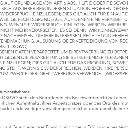
AUF GRUNDLAGE VON ART. 6 ABS. 1 LIT. E ODER F DSGVO 
 SICH AUS IHRER BESONDEREN SITUATION ERGEBEN, GEGEN
IDERSPRUCH EINZULEGEN; DIES GILT AUCH FÜR EIN AUF 
JEWEILIGE RECHTSGRUNDLAGE, AUF DENEN EINE VERARBEIT
NG. WENN SIE WIDERSPRUCH EINLEGEN, WERDEN WIR IHRE
ICHT MEHR VERARBEITEN, ES SEI DENN, WIR KÖNNEN Z
G NACHWEISEN, DIE IHRE INTERESSEN, RECHTE UND FREIH
ELTENDMACHUNG, AUSÜBUNG ODER VERTEIDIGUNG VON R
S. 1 DSGVO).
NEN DATEN VERARBEITET, UM DIREKTWERBUNG ZU BETREI
CH GEGEN DIE VERARBEITUNG SIE BETREFFENDER PERSON
EINZULEGEN; DIES GILT AUCH FÜR DAS PROFILING, SOWEI
NG STEHT. WENN SIE WIDERSPRECHEN, WERDEN IHRE PE
UM ZWECKE DER DIREKTWERBUNG VERWENDET (WIDERSPRUC
Aufsichtsbehörde
e DSGVO steht den Betroffenen ein Beschwerderecht bei einer
nlichen Aufenthalts, ihres Arbeitsplatzes oder des Orts des m
adet anderweitiger verwaltungsrechtlicher oder gerichtlicher 
ir auf Grundlage Ihrer Einwilligung oder in Erfüllung eines Vert