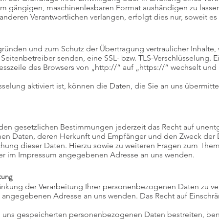
nem gängigen, maschinenlesbaren Format aushändigen zu lassen.
nderen Verantwortlichen verlangen, erfolgt dies nur, soweit es 
sgründen und zum Schutz der Übertragung vertraulicher Inhalte,
s Seitenbetreiber senden, eine SSL- bzw. TLS-Verschlüsselung. 
esszeile des Browsers von „http://“ auf „https://“ wechselt und
elung aktiviert ist, können die Daten, die Sie an uns übermitte
en gesetzlichen Bestimmungen jederzeit das Recht auf unentge
n Daten, deren Herkunft und Empfänger und den Zweck der D
schung dieser Daten. Hierzu sowie zu weiteren Fragen zum T
r der im Impressum angegebenen Adresse an uns wenden.
tung
ränkung der Verarbeitung Ihrer personenbezogenen Daten zu ver
m angegebenen Adresse an uns wenden. Das Recht auf Einschrä
ei uns gespeicherten personenbezogenen Daten bestreiten, benö