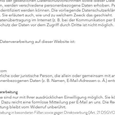
nd der gesetzlichen Datenschutzvorschriften sowie dieser Date
en, werden verschiedene personenbezogene Daten erhoben. 
identifiziert werden können. Die vorliegende Datenschutzerklär
. Sie erläutert auch, wie und zu welchem Zweck das geschieht.
Datenübertragung im Internet (z. B. bei der Kommunikation per E
chutz der Daten vor dem Zugriff durch Dritte ist nicht möglich.
e Datenverarbeitung auf dieser Website ist:
.com
türliche oder juristische Person, die allein oder gemeinsam mit
sonenbezogenen Daten (z. B. Namen, E-Mail-Adressen o. Ä.) ent
erarbeitung
 sind nur mit Ihrer ausdrücklichen Einwilligung möglich. Sie kö
. Dazu reicht eine formlose Mitteilung per E-Mail an uns. Die R
tung bleibt vom Widerruf unberührt.
hebung in besonderen Fällen sowie gegen Direktwerbung (Art. 21 DSGV