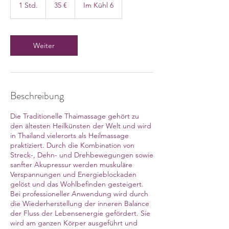
Euro
1 Std.
1
35 €
Im Kühl 6
S
t
d
Weiter
Beschreibung
Die Traditionelle Thaimassage gehört zu
den ältesten Heilkünsten der Welt und wird
in Thailand vielerorts als Heilmassage
praktiziert. Durch die Kombination von
Streck-, Dehn- und Drehbewegungen sowie
sanfter Akupressur werden muskuläre
Verspannungen und Energieblockaden
gelöst und das Wohlbefinden gesteigert.
Bei professioneller Anwendung wird durch
die Wiederherstellung der inneren Balance
der Fluss der Lebensenergie gefördert. Sie
wird am ganzen Körper ausgeführt und